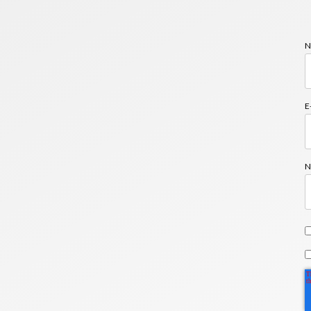
N
E
N