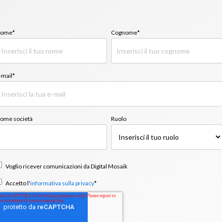
ome
*
Cognome
*
-mail
*
ome società
Ruolo
Voglio ricever comunicazioni da Digital Mosaik
Accetto l'
informativa sulla privacy
*